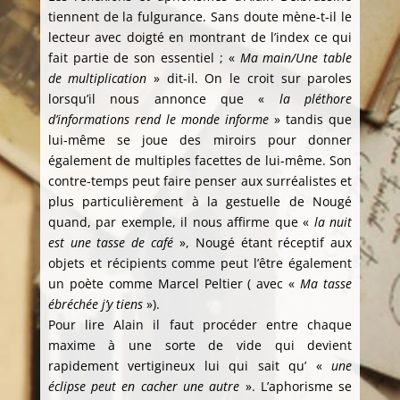
tiennent de la fulgurance. Sans doute mène-t-il le
lecteur avec doigté en montrant de l’index ce qui
fait partie de son essentiel ; «
Ma main/Une table
de multiplication
» dit-il. On le croit sur paroles
lorsqu’il nous annonce que «
la pléthore
d’informations rend le monde informe
» tandis que
lui-même se joue des miroirs pour donner
également de multiples facettes de lui-même. Son
contre-temps peut faire penser aux surréalistes et
plus particulièrement à la gestuelle de Nougé
quand, par exemple, il nous affirme que «
la nuit
est une tasse de café
», Nougé étant réceptif aux
objets et récipients comme peut l’être également
un poète comme Marcel Peltier ( avec «
Ma tasse
ébréchée j’y tiens
»).
Pour lire Alain il faut procéder entre chaque
maxime à une sorte de vide qui devient
rapidement vertigineux lui qui sait qu’ «
une
éclipse peut en cacher une autre
». L’aphorisme se