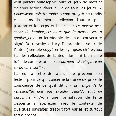
veut parfois philosophie pure ou jeux de mots et
de sons activés dans la vie de tous les jours : «
Pouvez-vous m’écrire maigrir/ sans m’aigrir ?
» tandis
que dans la même réflexion l’auteur peut
juxtaposer le corps et l’esprit : «
Le muscle peut
servir de hamburger/ alors que la pensée sert à
gamberger
». Un formidable dessin de couverture
signé DeLucynsky ( Lucy Delbrassine, sœur de
l’auteur) semble suggérer les synapses chères aux
habiles réflexions de l’auteur donnant bien cette
idée de corps-esprit : «
Le burnout est l’élégance du
corps sur l’esprit
».
L’auteur a cette délicatesse de prévenir son
lecteur pour ce qui concerne la durée de prise de
conscience de ce qu’il dit : «
Le temps de la
réflexion/Ne doit pas excéder celui/du saut en
parachute
» .Voilà une formulation de lente
descente à apprécier avec le contexte de
quelques paysages d’esprit fort variés et surtout
fort à propos.