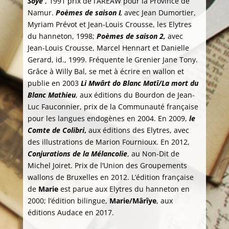
Soye
, 1991 prix de l’AREAW pour la Province de
Namur.
Poèmes de saison I
,
avec Jean Dumortier,
Myriam Prévot et Jean-Louis Crousse, les Elytres
du hanneton, 1998;
Poèmes de saison 2,
avec
Jean-Louis Crousse, Marcel Hennart et Danielle
Gerard, id., 1999. Fréquente le Grenier Jane Tony.
Grâce à Willy Bal, se met à écrire en wallon et
publie en 2003
Li Mwârt do Blanc Matî/La mort du
Blanc Mathieu
, aux éditions du Bourdon de Jean-
Luc Fauconnier, prix de la Communauté française
pour les langues endogènes en 2004. En 2009,
le
Comte de Colibri
,
aux éditions des Elytres, avec
des illustrations de Marion Fournioux. En 2012,
Conjurations de la Mélancolie
, au Non-Dit de
Michel Joiret. Prix de l’Union des Groupements
wallons de Bruxelles en 2012. L’édition française
de
Marie
est parue aux Elytres du hanneton en
2000; l’édition bilingue,
Marie/Mârîye
, aux
éditions Audace en 2017.