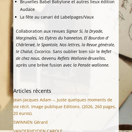
Bruxelles Babel Babylone et autres lieux édition
Audace
La fête au canari éd Labelpages/Vaux
Collaboration aux revues
Signor Si, la Dryade,
Marginales, les Elytres du
h
anneton, El Bourdon d’
Chârlerwè, le Spantole, Nos lettres, la Revue générale,
le Chalut, Cocorico
. Sans oublier bien sûr le
Reflet
de chez nous,
devenu
Reflets Wallonie-Bruxelles
,
après une brève fusion avec
la Pensée wallonne.
Articles récents
Jean-Jacques Adam –, Juste quelques moments de
vie récit. Image publique Editions. (2026, 260 pages,
20 euros).
SWINNEN Gérard
VANDERHEYDEN CAROLE