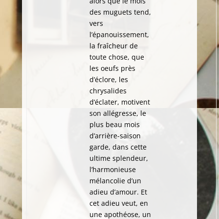
alors que le mois
des muguets tend,
vers
l’épanouissement,
la fraîcheur de
toute chose, que
les oeufs près
d’éclore, les
chrysalides
d’éclater, motivent
son allégresse, le
plus beau mois
d’arrière-saison
garde, dans cette
ultime splendeur,
l’harmonieuse
mélancolie d’un
adieu d’amour. Et
cet adieu veut, en
une apothéose, un