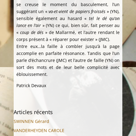
se creuse le moment du basculement, l’un
suggérant un «
va-et-vient de papiers froissés
» (YN),
sensible également au hasard «
tel le dé qu’on
lance en l’air
» (YN) ce qui, bien sûr, fait penser au
«
coup de dés
» de Mallarmé, et l’autre rendant le
corps présent à « réparer pour exister » (JMC).
Entre eux…la faille à combler jusqu’à la page
accomplie en parfaite résonance. Tandis que l’un
parle d’échancrure (JMC) et l’autre de faille (YN) on
sort des mots et de leur belle complicité avec
éblouissement.
Patrick Devaux
Articles récents
SWINNEN Gérard
VANDERHEYDEN CAROLE