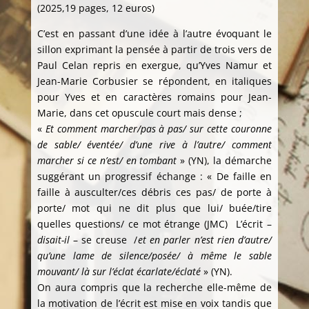
(2025,19 pages, 12 euros)
C’est en passant d’une idée à l’autre évoquant le
sillon exprimant la pensée à partir de trois vers de
Paul Celan repris en exergue, qu’Yves Namur et
Jean-Marie Corbusier se répondent, en italiques
pour Yves et en caractères romains pour Jean-
Marie, dans cet opuscule court mais dense ;
«
Et comment marcher/pas à pas/ sur cette couronne
de sable/ éventée/ d’une rive à l’autre/ comment
marcher si ce n’est/ en tombant
» (YN), la démarche
suggérant un progressif échange : « De faille en
faille à ausculter/ces débris ces pas/ de porte à
porte/ mot qui ne dit plus que lui/ buée/tire
quelles questions/ ce mot étrange (JMC) L’écrit –
disait-il
– se creuse /
et en parler n’est rien d’autre/
qu’une lame de silence/posée/ à même le sable
mouvant/ là sur l’éclat écarlate/éclaté
» (YN).
On aura compris que la recherche elle-même de
la motivation de l’écrit est mise en voix tandis que