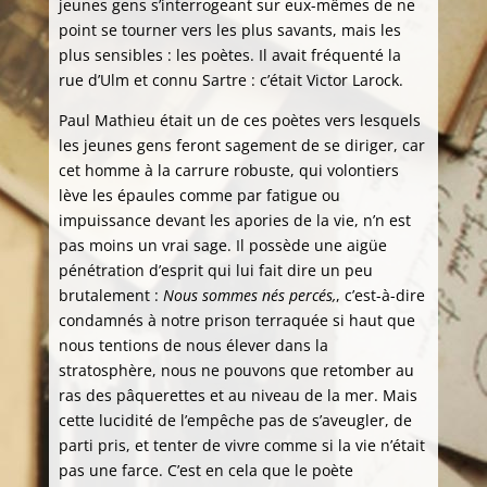
jeunes gens s’interrogeant sur eux-mêmes de ne
point se tourner vers les plus savants, mais les
plus sensibles : les poètes. Il avait fréquenté la
rue d’Ulm et connu Sartre : c’était Victor Larock.
Paul Mathieu était un de ces poètes vers lesquels
les jeunes gens feront sagement de se diriger, car
cet homme à la carrure robuste, qui volontiers
lève les épaules comme par fatigue ou
impuissance devant les apories de la vie, n’n est
pas moins un vrai sage. Il possède une aigüe
pénétration d’esprit qui lui fait dire un peu
brutalement :
Nous sommes nés percés,
, c’est-à-dire
condamnés à notre prison terraquée si haut que
nous tentions de nous élever dans la
stratosphère, nous ne pouvons que retomber au
ras des pâquerettes et au niveau de la mer. Mais
cette lucidité de l’empêche pas de s’aveugler, de
parti pris, et tenter de vivre comme si la vie n’était
pas une farce. C’est en cela que le poète