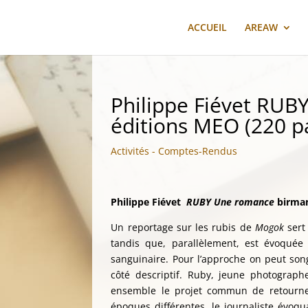
ACCUEIL
AREAW
Philippe Fiévet RU
éditions MEO (220 p
Activités - Comptes-Rendus
Philippe Fiévet
RUBY
Une romance
birma
Un reportage sur les rubis de
Mogok
sert
tandis que, parallèlement, est évoquée
sanguinaire. Pour l’approche on peut song
côté descriptif. Ruby, jeune photograph
ensemble le projet commun de retourner
époques différentes, le journaliste évoq