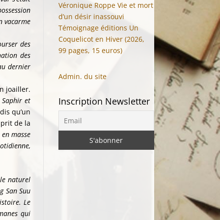
Véronique Roppe Vie et mort
possession
d’un désir inassouvi
 un vacarme
Témoignage éditions Un
Coquelicot en Hiver (2026,
ourser des
99 pages, 15 euros)
nation des
au dernier
Admin. du site
 joailler.
Inscription Newsletter
«
Saphir et
dis qu’un
prit de la
és en masse
uotidienne,
le naturel
ng San Suu
stoire. Le
manes qui