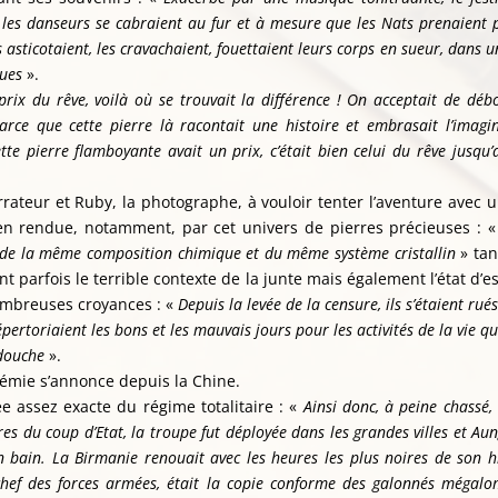
, les danseurs se cabraient au fur et à mesure que les Nats prenaient 
es asticotaient, les cravachaient, fouettaient leurs corps en sueur, dans
ques
».
rix du rêve, voilà où se trouvait la différence ! On acceptait de déb
ce que cette pierre là racontait une histoire et embrasait l’imagi
te pierre flamboyante avait un prix, c’était bien celui du rêve jusqu’
ateur et Ruby, la photographe, à vouloir tenter l’aventure avec un
n rendue, notamment, par cet univers de pierres précieuses : 
s de la même composition chimique et du même système cristallin
» tan
parfois le terrible contexte de la junte mais également l’état d’es
ombreuses croyances : «
Depuis la levée de la censure, ils s’étaient ru
pertoriaient les bons et les mauvais jours pour les activités de la vie q
douche
».
émie s’annonce depuis la Chine.
ée assez exacte du régime totalitaire : «
Ainsi donc, à peine chassé, 
es du coup d’Etat, la troupe fut déployée dans les grandes villes et Au
n bain. La Birmanie renouait avec les heures les plus noires de son hi
ef des forces armées, était la copie conforme des galonnés mégalo