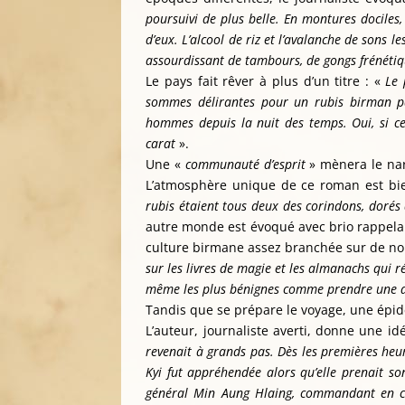
poursuivi de plus belle. En montures dociles
d’eux. L’alcool de riz et l’avalanche de sons l
assourdissant de tambours, de gongs frénéti
Le pays fait rêver à plus d’un titre : «
Le p
sommes délirantes pour un rubis birman par
hommes depuis la nuit des temps. Oui, si cet
carat
».
Une «
communauté d’esprit
» mènera le narr
L’atmosphère unique de ce roman est bie
rubis étaient tous deux des corindons, doré
autre monde est évoqué avec brio rappelant 
culture birmane assez branchée sur de n
sur les livres de magie et les almanachs qui ré
même les plus bénignes comme prendre une 
Tandis que se prépare le voyage, une épid
L’auteur, journaliste averti, donne une id
revenait à grands pas. Dès les premières heur
Kyi fut appréhendée alors qu’elle prenait so
général Min Aung Hlaing, commandant en ch