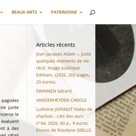
BEAUX-ARTS
PATRIMOINE
Articles récents
Jean-Jacques Adam –, Juste
quelques moments de vie
récit. Image publique
Editions. (2026, 260 pages,
20 euros).
SWINNEN Gérard
VANDERHEYDEN CAROLE
e pagodes
une junte
Ludivine JOINNOT Notes de
oncerne le
charbon , L’Ail des ours
 évaluent
n°44, 2026, 80 p., 9 euros.
ent à des
Encres de Roselyne SIBILLE.
al s’était