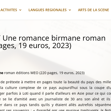
ACTIVITES
LANGUES REGIONALES
ARTS DE LA SCENE
BY Une romance birmane roman
ages, 19 euros, 2023)
ne
roman éditions MEO (220 pages, 19 euros, 2023)
 de prétexte à mettre en pages toute la beauté du pays des mill
 la culture complexe de ce pays aujourd’hui sous la coupe d’
er parfois à Loti quand il parle d’ailleurs en Asie pour ce qui c
e se lie d’amitié avec un journaliste de 30 ans son aîné et ils
 dans ce pays tandis qu’ils y étaient allés autrefois séparém
uant ses souvenirs : «
Exacerbé par une musique tonitruante, le festiv