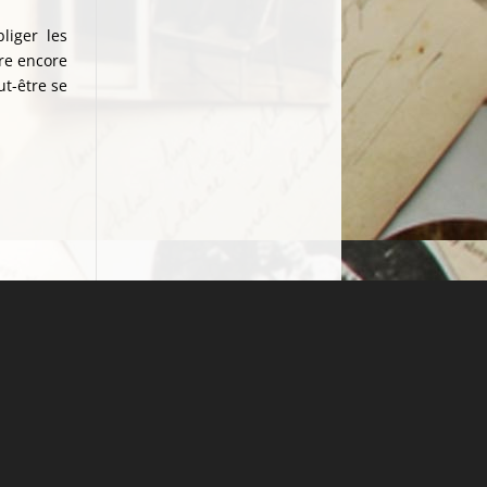
liger les
tre encore
t-être se