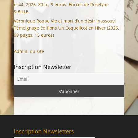
n°44, 2026, 80 p., 9 euros. Encres de Roselyne
SIBILLE.
Véronique Roppe Vie et mort d’un désir inassouvi
Témoignage éditions Un Coquelicot en Hiver (2026,
99 pages, 15 euros)
Admin. du site
Inscription Newsletter
Inscription Newsletters