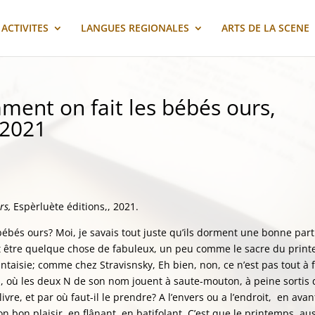
ACTIVITES
LANGUES REGIONALES
ARTS DE LA SCENE
ent on fait les bébés ours,
 2021
rs,
Espèrluète éditions,, 2021.
bébés ours? Moi, je savais tout juste qu’ils dorment une bonne part
 doit être quelque chose de fabuleux, un peu comme le sacre du prin
taisie; comme chez Stravisnsky, Eh bien, non, ce n’est pas tout à f
, où les deux N de son nom jouent à saute-mouton, à peine sortis 
livre, et par où faut-il le prendre? A l’envers ou a l’endroit, en ava
son bon plaisir, en flânant, en batifolant. C’est que le printemps, auss