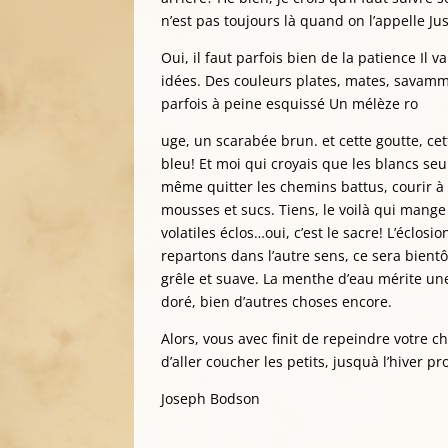
n’est pas toujours là quand on l’appelle Jus
Oui, il faut parfois bien de la patience Il
idées. Des couleurs plates, mates, savammen
parfois à peine esquissé Un mélèze ro
uge, un scarabée brun. et cette goutte, ce
bleu! Et moi qui croyais que les blancs seu
même quitter les chemins battus, courir à l
mousses et sucs. Tiens, le voilà qui mange 
volatiles éclos…oui, c’est le sacre! L’éclosi
repartons dans l’autre sens, ce sera bientôt
grêle et suave. La menthe d’eau mérite une 
doré, bien d’autres choses encore.
Alors, vous avec finit de repeindre votre c
d’aller coucher les petits, jusquà l’hiver pr
Joseph Bodson