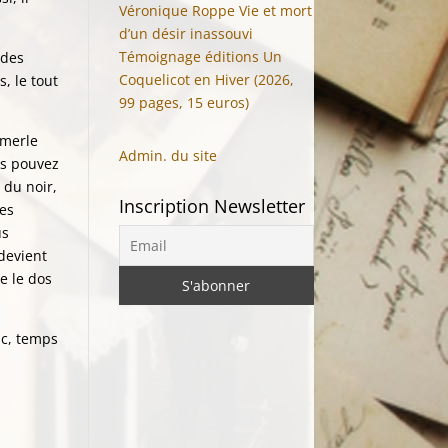
Véronique Roppe Vie et mort
d’un désir inassouvi
Témoignage éditions Un
 des
Coquelicot en Hiver (2026,
, le tout
99 pages, 15 euros)
 merle
Admin. du site
us pouvez
 du noir,
Inscription Newsletter
des
us
 devient
e le dos
nc, temps