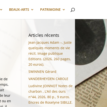
BEAUX-ARTS
PATRIMOINE
Articles récents
Jean-Jacques Adam –, Juste
quelques moments de vie
récit. Image publique
Editions. (2026, 260 pages,
20 euros).
SWINNEN Gérard
VANDERHEYDEN CAROLE
ie de
temps,
Ludivine JOINNOT Notes de
ait
charbon , L’Ail des ours
de leur
n°44, 2026, 80 p., 9 euros.
nt ou en
Encres de Roselyne SIBILLE.
i, il