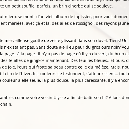
te un petit souffle, parfois, un brin d’herbe qui se soulève.
 vaut mieux se munir d’un vieil album de tapissier, pour vous donner
t mariées, avec çà et là. des ailes de rossignol, des rayons jaunes
tte merveilleuse goutte de zeste glissant dans son duvet. Tiens! Un
ls n’existaient pas. Sans doute a-t-il eu peur du gros ours noir? Vo
a page…à la page…Il n’y a pas de page où il y a du vert, du brun et
des feuilles de gingkos maintenant. Des feuilles bleues.. Et puis, 
on de joie, l’ours qui frotte sa peau contre celle du mélèze. Mais, no
 la fin de l’hiver, les couleurs se festonnent, s’attendrissent… tout
couleur à elle seule, la plus douce, la plus caressante. Il y a encor
hambre, comme votre voisin Ulysse a fini de bâtir son lit? Allons do
ochain.