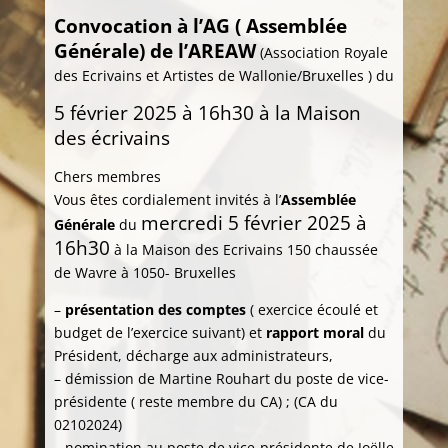
Convocation à l’AG ( Assemblée
Générale) de l’AREAW
(Association Royale
des Ecrivains et Artistes de Wallonie/Bruxelles ) du
5 février 2025 à 16h30 à la Maison
des écrivains
Chers membres
Vous êtes cordialement invités à l’
Assemblée
mercredi 5 février 2025 à
Générale
du
16h30
à la Maison des Ecrivains 150 chaussée
de Wavre à 1050- Bruxelles
–
présentation des comptes
( exercice écoulé et
budget de l’exercice suivant) et
rapport moral
du
Président, décharge aux administrateurs,
– démission de Martine Rouhart du poste de vice-
présidente ( reste membre du CA) ; (CA du
02102024)
– nomination au poste de vice-présidente de Joëlle