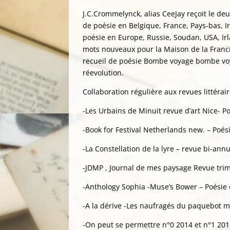
J.C.Crommelynck, alias CeeJay reçoit le deu
de poésie en Belgique, France, Pays-bas, Ir
poésie en Europe, Russie, Soudan, USA, Irla
mots nouveaux pour la Maison de la Franci
recueil de poésie Bombe voyage bombe vo
réevolution.
Collaboration régulière aux revues littérai
-Les Urbains de Minuit revue d’art Nice- 
-Book for Festival Netherlands new. – Poés
-La Constellation de la lyre – revue bi-ann
-JDMP , Journal de mes paysage Revue trime
-Anthology Sophia -Muse’s Bower – Poési
-A la dérive -Les naufragés du paquebot m
-On peut se permettre n°0 2014 et n°1 201