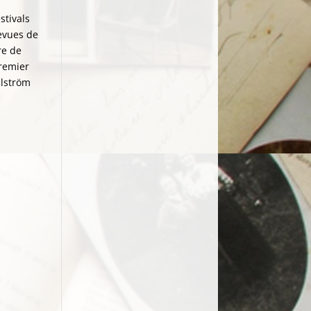
stivals
revues de
re de
premier
elström