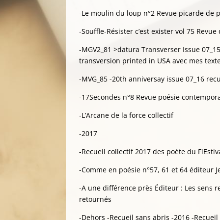
-Le moulin du loup n°2 Revue picarde de p
-Souffle-Résister c’est exister vol 75 Rev
-MGV2_81 >datura Transverser Issue 07_15
transversion printed in USA avec mes texte
-MVG_85 -20th anniversay issue 07_16 recu
-17Secondes n°8 Revue poésie contempor
-L’Arcane de la force collectif
-2017
-Recueil collectif 2017 des poète du FiEsti
-Comme en poésie n°57, 61 et 64 éditeur J
-A une différence près Éditeur : Les sens r
retournés
-Dehors -Recueil sans abris -2016 -Recueil