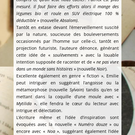
mesuré. Il faut faire des efforts alors il mange des
légumes bio et roule en SUV électrique 100 %
déductible
» (nouvelle
Absalom)
.
Tantôt en extase devant l’émerveillement suscité
par la nature, soucieuse des bouleversements
occasionnés par l’homme sur celle-ci, tantôt en
projection futuriste, l’auteure dénonce, générant
cette idée de «
soulèvements
» avec la louable
intention supposée de raconter et de «
ne pas vivre
dans un monde sans histoires
» (nouvelle
Noir
).
Excellente également en genre « fiction », Emilie
peut intriguer en suggérant l’angoisse ou la
métamorphose (nouvelle
Sylvain
) tandis qu’en se
mettant dans la coquille d’une moule avec «
Mytilida
», elle fendra le cœur du lecteur avec
intrigue et délectation.
L’écriture même et l’idée d’inspiration sont
évoquées avec la nouvelle «
Numéro douze
» ou
encore avec «
Noa
», suggérant également l’idée