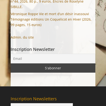
n°44, 2026, 80 p., 9 euros. Encres de Roselyne
SIBILLE.
Véronique Roppe Vie et mort d’un désir inassouvi
Témoignage éditions Un Coquelicot en Hiver (2026,
99 pages, 15 euros)
Admin. du site
Inscription Newsletter
Inscription Newsletters