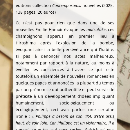
éditions collection
Contemporains
, nouvelles (2025,
138 pages, 20 euros)
Ce n’est pas pour rien que dans une de ses
nouvelles Emilie Hamoir évoque les
matsutake
, ces
champignons apparus en premier lieu à
Hiroshima après l’explosion de la bombe,
évoquant ainsi la belle persévérance qui l’habite,
si pas à dénoncer nos actes malheureux,
notamment par rapport à la nature, au moins à
éveiller les consciences à travers ce qui reste
toutefois un ensemble de nouvelles romancées en
quelques pages et annoncées la plupart du temps
par un prénom ce qui authentifie et peut servir de
prétexte à un développement d’idées impliquant
humainement, sociologiquement ou
écologiquement, ceci avec parfois une certaine
ironie : «
Philippe a besoin de son 4X4, d’être assis
haut, de voir loin. Car Philippe est un visionnaire, il a
compris ce qu’on veut nous cacher. Patrick est plus