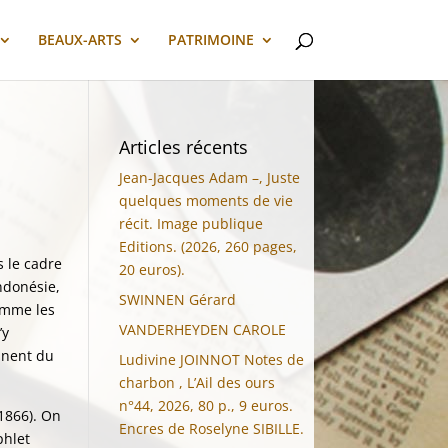
BEAUX-ARTS
PATRIMOINE
Articles récents
Jean-Jacques Adam –, Juste
quelques moments de vie
récit. Image publique
Editions. (2026, 260 pages,
 le cadre
20 euros).
Indonésie,
SWINNEN Gérard
comme les
VANDERHEYDEN CAROLE
’y
ennent du
Ludivine JOINNOT Notes de
charbon , L’Ail des ours
n°44, 2026, 80 p., 9 euros.
-1866). On
Encres de Roselyne SIBILLE.
phlet