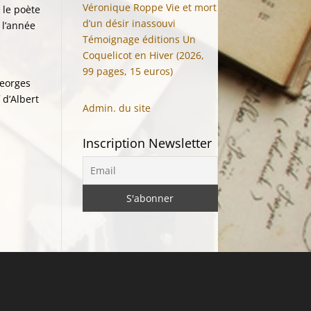
Véronique Roppe Vie et mort
 le poète
d’un désir inassouvi
 l’année
Témoignage éditions Un
Coquelicot en Hiver (2026,
99 pages, 15 euros)
Georges
d
d’Albert
Admin. du site
Inscription Newsletter