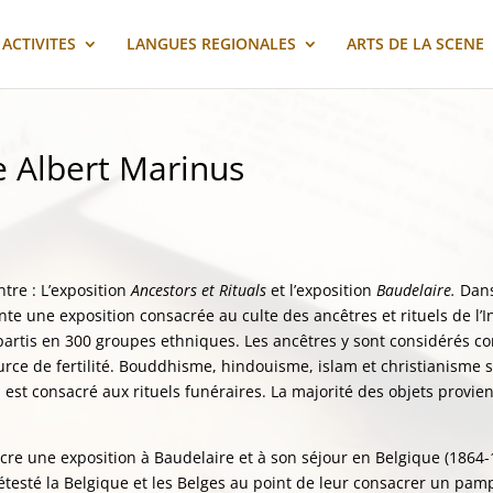
ACTIVITES
LANGUES REGIONALES
ARTS DE LA SCENE
e Albert Marinus
tre : L’exposition
Ancestors et Rituals
et l’exposition
Baudelaire.
Dans
nte une exposition consacrée au culte des ancêtres et rituels de l’
épartis en 300 groupes ethniques. Les ancêtres y sont considérés 
source de fertilité. Bouddhisme, hindouisme, islam et christianisme s
n est consacré aux rituels funéraires. La majorité des objets provi
cre une exposition à Baudelaire et à son séjour en Belgique (1864
étesté la Belgique et les Belges au point de leur consacrer un pam