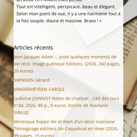
Tout est intelligent, perspicace, beau et élégant.
Selon mon point de vue, il y a une harmonie tout à
la fois souple, douce et massive. Bravo ! »
Articles récents
Jean-Jacques Adam –, Juste quelques moments de
vie récit. Image publique Editions. (2026, 260 pages,
20 euros).
SWINNEN Gérard
VANDERHEYDEN CAROLE
Ludivine JOINNOT Notes de charbon , L’Ail des ours
n°44, 2026, 80 p., 9 euros. Encres de Roselyne
SIBILLE.
Véronique Roppe Vie et mort d’un désir inassouvi
Témoignage éditions Un Coquelicot en Hiver (2026,
99 pages, 15 euros)