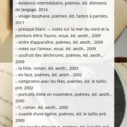
– évidence intermédiaire, poèmes, éd. éléments
de langage, 2014
– visage épiphane, poèmes, éd. l’arbre à paroles,
2011
– presque blanc — notes sur la mer du nord et la
peinture d’éric fourez, essai, éd. aesth., 2009
– ordre d’apparaître, poèmes, éd. aesth., 2009
– notes sur l’amour, essai, éd. aesth., 2009
– usufruit des déchirures, poèmes, éd. aesth.,
2009
– la folie, roman, éd. aesth., 2003
– en face, poèmes, éd. aesth., 2002
– compromis avec les fées, poèmes, éd. le taillis
pré, 2002
– portraits d’elle en novembre, poèmes, éd. aesth.,
2000
– f., roman, éd. aesth., 2000
– suavité d’une égérie, poèmes, éd. le taillis pré,
2000
– une touche d’incarnat, poèmes, éd. le taillis pré,