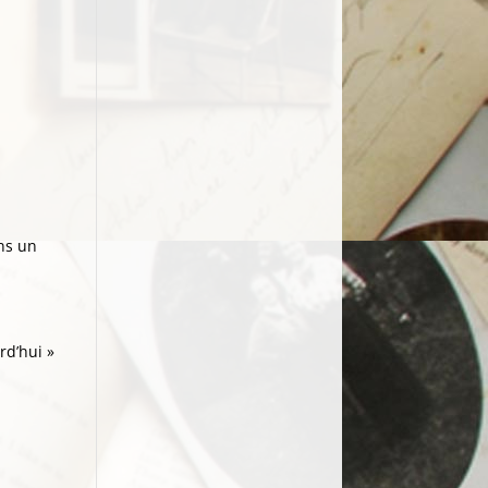
ans un
rd’hui »