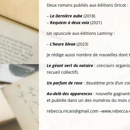
Deux romans publiés aux éditions Dricot :
–
La Dernière aube
(2018)
–
Requiem à deux voix
(2021)
Un opuscule aux éditions Lamiroy :
–
L’heure bleue
(2023)
Je rédige aussi nombre de nouvelles dont tr
Le géant vert du notaire
: concours organis
recueil collectif).
Un parfum de rose
: deuxième prix d’un co
Au-delà des apparences
: nouvelle gagnant
et publiée dans un des numéros du mois de
rebecca,nicais@gmail,com –www,rebecca-n