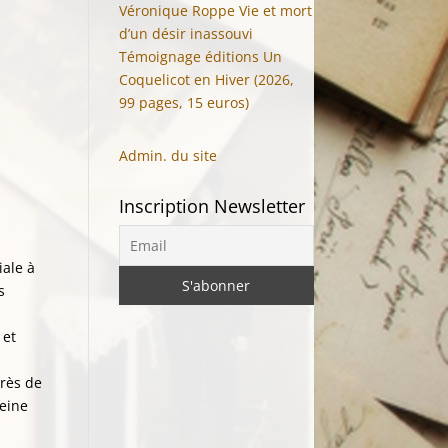
Véronique Roppe Vie et mort
d’un désir inassouvi
Témoignage éditions Un
Coquelicot en Hiver (2026,
99 pages, 15 euros)
Admin. du site
Inscription Newsletter
iale à
s
 et
près de
leine