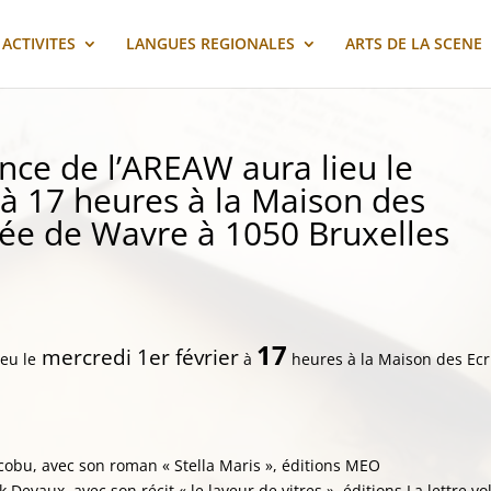
ACTIVITES
LANGUES REGIONALES
ARTS DE LA SCENE
nce de l’AREAW aura lieu le
 à 17 heures à la Maison des
sée de Wavre à 1050 Bruxelles
17
mercredi 1er février
eu le
à
heures à la Maison des Ecr
cobu, avec son roman « Stella Maris », éditions MEO
Devaux, avec son récit « le laveur de vitres », éditions La lettre vo