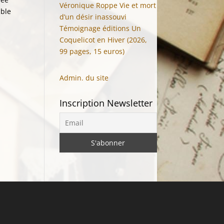
Véronique Roppe Vie et mort
mble
d’un désir inassouvi
Témoignage éditions Un
Coquelicot en Hiver (2026,
99 pages, 15 euros)
Admin. du site
Inscription Newsletter