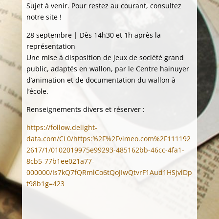
Sujet à venir. Pour restez au courant, consultez
notre site !
28 septembre | Dès 14h30 et 1h après la
représentation
Une mise à disposition de jeux de société grand
public, adaptés en wallon, par le Centre hainuyer
d’animation et de documentation du wallon à
l’école.
Renseignements divers et réserver :
https://follow.delight-
data.com/CL0/https:%2F%2Fvimeo.com%2F111192
2617/1/0102019975e99293-485162bb-46cc-4fa1-
8cb5-77b1ee021a77-
000000/Is7kQ7fQRmlCo6tQoJIwQtvrF1Aud1HSjvlDp
t98b1g=423