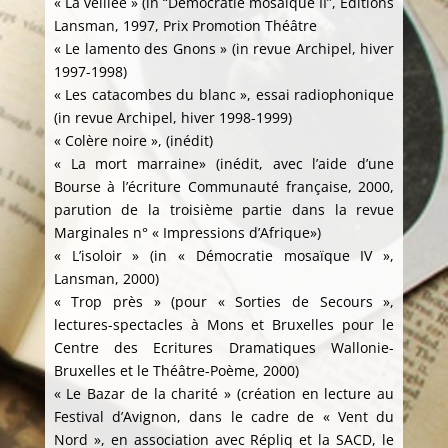
« La veillée » (in “Démocratie mosaïque II”, Editions
Lansman, 1997, Prix Promotion Théâtre
« Le lamento des Gnons » (in revue Archipel, hiver
1997-1998)
« Les catacombes du blanc », essai radiophonique
(in revue Archipel, hiver 1998-1999)
« Colère noire », (inédit)
« La mort marraine» (inédit, avec l’aide d’une
Bourse à l’écriture Communauté française, 2000,
parution de la troisième partie dans la revue
Marginales n° « Impressions d’Afrique»)
« L’isoloir » (in « Démocratie mosaïque IV »,
Lansman, 2000)
« Trop près » (pour « Sorties de Secours »,
lectures-spectacles à Mons et Bruxelles pour le
Centre des Ecritures Dramatiques Wallonie-
Bruxelles et le Théâtre-Poème, 2000)
« Le Bazar de la charité » (création en lecture au
Festival d’Avignon, dans le cadre de « Vent du
Nord », en association avec Répliq et la SACD, le