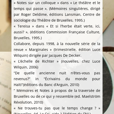
« Notes sur un colloque » dans « Le théâtre et le
temps qui passe », (Mémoires singulières, dirigé
par Roger Deldime, éditions Lansman, Centre de
sociologie du Théâtre de Bruxelles, 1995.)
« Tereisa » dans « Et si l’herbe était verte, ici,
aussi? », (éditions Commission Française Culture,
Bruxelles, 1995.)
Collabore, depuis 1998, à la nouvelle série de la
revue « Marginales » (trimestrielle, édition Luce
Wilquin) dirigée par Jacques De Decker.
« L’échelle de Richter » (nouvelles, chez Luce
Wilquin, 2006)
“De quelle ancienne nuit n’êtes-vous pas
revenus?” in “Écrivains du monde pour
Haïti”(éditions du Banc d’Arguin, 2010)
” Mémoires et Notes à propos de la traversée de
Bruxelles ou de ce qui y ressemble (ed. Maelström
Révolution, 2010)
« Ne trouves-tu pas que le temps change ? »
(Nouvelles, éd. Le Cri, aide à l’édition du FNL)