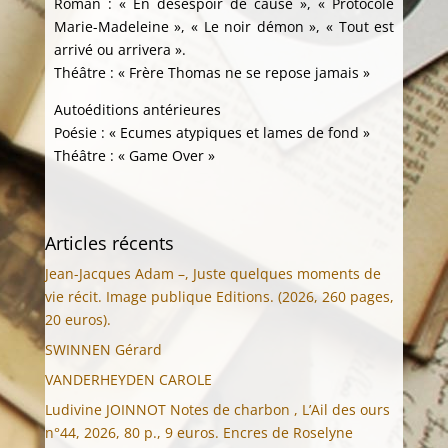
Roman : « En désespoir de cause », « Protocole
Marie-Madeleine », « Le noir démon », « Tout est
arrivé ou arrivera ».
Théâtre : « Frère Thomas ne se repose jamais »
Autoéditions antérieures
Poésie : « Ecumes atypiques et lames de fond »
Théâtre : « Game Over »
Articles récents
Jean-Jacques Adam –, Juste quelques moments de
vie récit. Image publique Editions. (2026, 260 pages,
20 euros).
SWINNEN Gérard
VANDERHEYDEN CAROLE
Ludivine JOINNOT Notes de charbon , L’Ail des ours
n°44, 2026, 80 p., 9 euros. Encres de Roselyne