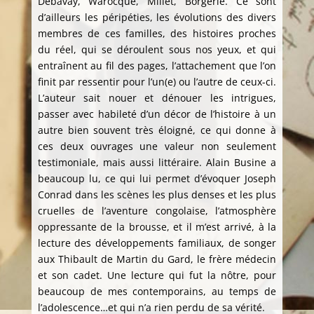
Debavay, Warocqué, Millet, Borgerie. Ce sont
d’ailleurs les péripéties, les évolutions des divers
membres de ces familles, des histoires proches
du réel, qui se déroulent sous nos yeux, et qui
entraînent au fil des pages, l’attachement que l’on
finit par ressentir pour l’un(e) ou l’autre de ceux-ci.
L’auteur sait nouer et dénouer les intrigues,
passer avec habileté d’un décor de l’histoire à un
autre bien souvent très éloigné, ce qui donne à
ces deux ouvrages une valeur non seulement
testimoniale, mais aussi littéraire. Alain Busine a
beaucoup lu, ce qui lui permet d’évoquer Joseph
Conrad dans les scènes les plus denses et les plus
cruelles de l’aventure congolaise, l’atmosphère
oppressante de la brousse, et il m’est arrivé, à la
lecture des développements familiaux, de songer
aux Thibault de Martin du Gard, le frère médecin
et son cadet. Une lecture qui fut la nôtre, pour
beaucoup de mes contemporains, au temps de
l’adolescence…et qui n’a rien perdu de sa vérité.