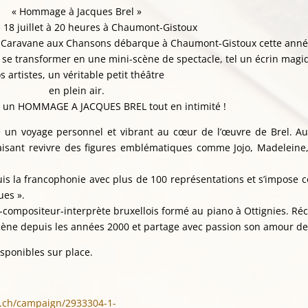
« Hommage à Jacques Brel »
 18 juillet à 20 heures à Chaumont-Gistoux
 la Caravane aux Chansons débarque à Chaumont-Gistoux cette anné
 se transformer en une mini-scène de spectacle, tel un écrin mag
s artistes, un véritable petit théâtre
en plein air.
un HOMMAGE A JACQUES BREL tout en intimité !
e un voyage personnel et vibrant au cœur de l’œuvre de Brel. Au 
aisant revivre des figures emblématiques comme Jojo, Madeleine,
uis la francophonie avec plus de 100 représentations et s’impose
es ».
ur-compositeur-interprète bruxellois formé au piano à Ottignies. 
scène depuis les années 2000 et partage avec passion son amour de
isponibles sur place.
r.ch/campaign/2933304-1-