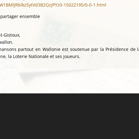
BMlJRblkzSytVd3B2QzJPYz0-15022195/0-0-1.html
t partager ensemble
t-Gistoux,
wallon.
hansons partout en Wallonie est soutenue par la Présidence de l
e, la Loterie Nationale et ses joueurs.