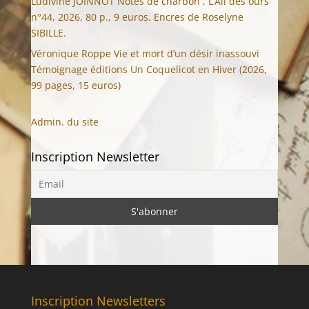
Ludivine JOINNOT Notes de charbon , L’Ail des ours
n°44, 2026, 80 p., 9 euros. Encres de Roselyne
SIBILLE.
Véronique Roppe Vie et mort d’un désir inassouvi
Témoignage éditions Un Coquelicot en Hiver (2026,
99 pages, 15 euros)
Admin. du site
Inscription Newsletter
Inscription Newsletters