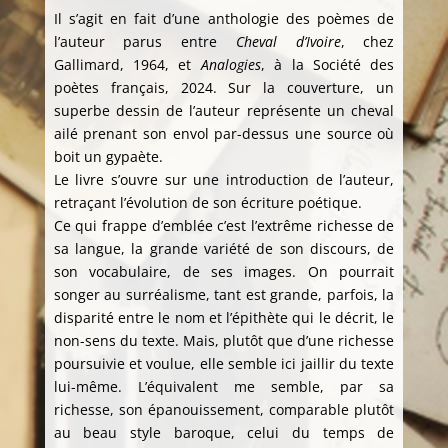
Il s’agit en fait d’une anthologie des poèmes de
l’auteur parus entre
Cheval d’Ivoire
, chez
Gallimard, 1964, et
Analogies
, à la Société des
poètes français, 2024. Sur la couverture, un
superbe dessin de l’auteur représente un cheval
ailé prenant son envol par-dessus une source où
boit un gypaète.
Le livre s’ouvre sur une introduction de l’auteur,
retraçant l’évolution de son écriture poétique.
Ce qui frappe d’emblée c’est l’extrême richesse de
sa langue, la grande variété de son discours, de
son vocabulaire, de ses images. On pourrait
songer au surréalisme, tant est grande, parfois, la
disparité entre le nom et l’épithète qui le décrit, le
non-sens du texte. Mais, plutôt que d’une richesse
poursuivie et voulue, elle semble ici jaillir du texte
lui-même. L’équivalent me semble, par sa
richesse, son épanouissement, comparable plutôt
au beau style baroque, celui du temps de