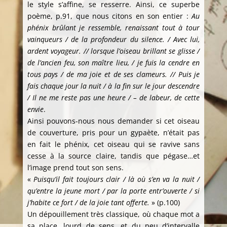
le style s’affine, se resserre. Ainsi, ce superbe
poème, p.91, que nous citons en son entier :
Au
phénix brûlant je ressemble, renaissant tout à tour
vainqueurs / de la profondeur du silence. / Avec lui,
ardent voyageur. // lorsque l’oiseau brillant se glisse /
de l’ancien feu, son maître lieu, / je fuis la cendre en
tous pays / de ma joie et de ses clameurs. // Puis je
fais chaque jour la nuit / à la fin sur le jour descendre
/ Il ne me reste pas une heure / – de labeur, de cette
envie
.
Ainsi pouvons-nous nous demander si cet oiseau
de couverture, pris pour un gypaète, n’était pas
en fait le phénix, cet oiseau qui se ravive sans
cesse à la source claire, tandis que pégase…et
l’image prend tout son sens.
«
Puisqu’il fait toujours clair / là où s’en va la nuit /
qu’entre la jeune mort / par la porte entr’ouverte / si
j’habite ce fort / de la joie tant offerte.
» (p.100)
Un dépouillement très classique, où chaque mot a
sa place, lourd de sens, et du peu d’intervalle