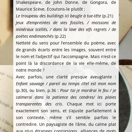
Shakespeare, de John Donne, de Gongora, de
Maurice Scève. Ecoutons-le plutôt :
Le troupeau des buildings ici beugle à tue-tête
(p.21)
Jeux d’empreintes de vies fossiles, / moissons de
minéraux scellés, / dans la lave des vifs regrets / de
poètes endimanché
s (p.22)
Netteté du sens pour l’ensemble du poème, avec
de grands écarts entre les images, souvent entre
le nom et l’adjectif qui l’accompagne. Mais n’est-ce
point là la discordance de la vie elle-même, de
notre monde ?
Avec parfois, une clarté presque aveuglante :
Enfant sauvage / pareil au temps //tel est mon nom
(p.30), ou bien, p.36 :
Pour toi je mordrai le feu / je
calmerai dans la patience des cendres/ les plaies
transparentes des cris
. Chaque mot ici porte
exactement son sens, et s’ajuste parfaitement à
son contexte, même s’il semble parfois le
contredire. Un paysagiste de l’âme, du calme plat
aux plus étranges contorsions, alliances de mots