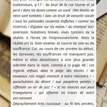
inattendues, p.17 :
Au bout de la rue tourne et se
perd / dans les dunes comme un oued. /Des étoiles de
néon sont tombées / avec un bruit de vaisselle cassée
/ sous les palissades couvertes d’affiches / comme les
cicatrices / d’iguane sur les mains / du chanteur noir
américain
. Notations brèves, vives torsions de la
réalité, à l’école de l’impressionnisme. Mais la
réalité est là, bien vivante, et source de joie ou de
souffrance. Car, au cours de ces années du début,
les épreuves, les souffrances ne manquent pas,
même si elles aboutissent à une plus grande
sobriété dans le style, comme à la page 48 :
Les
regards enfouis dans le piège des étoiles / de
nouveaux rois mages viennent à notre rencontre / –
parachutistes du désert / aux paupières peintes /
sifflotant un air de jazz ? – et les insectes aux yeux
triangulaires / qui effacent les traces de notre
exil.naissant
Dépouillement très classique : au fil des années,