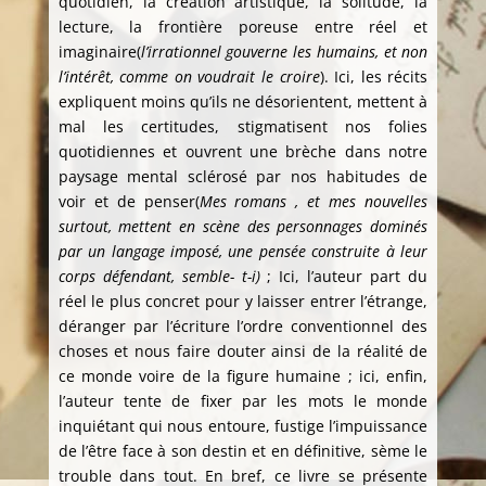
quotidien, la création artistique, la solitude, la
lecture, la frontière poreuse entre réel et
imaginaire(
l’irrationnel gouverne les humains, et non
l’intérêt, comme on voudrait le croire
). Ici, les récits
expliquent moins qu’ils ne désorientent, mettent à
mal les certitudes, stigmatisent nos folies
quotidiennes et ouvrent une brèche dans notre
paysage mental sclérosé par nos habitudes de
voir et de penser(
Mes romans , et mes nouvelles
surtout, mettent en scène des personnages dominés
par un langage imposé, une pensée construite à leur
corps défendant, semble- t-i)
; Ici, l’auteur part du
réel le plus concret pour y laisser entrer l’étrange,
déranger par l’écriture l’ordre conventionnel des
choses et nous faire douter ainsi de la réalité de
ce monde voire de la figure humaine ; ici, enfin,
l’auteur tente de fixer par les mots le monde
inquiétant qui nous entoure, fustige l’impuissance
de l’être face à son destin et en définitive, sème le
trouble dans tout. En bref, ce livre se présente