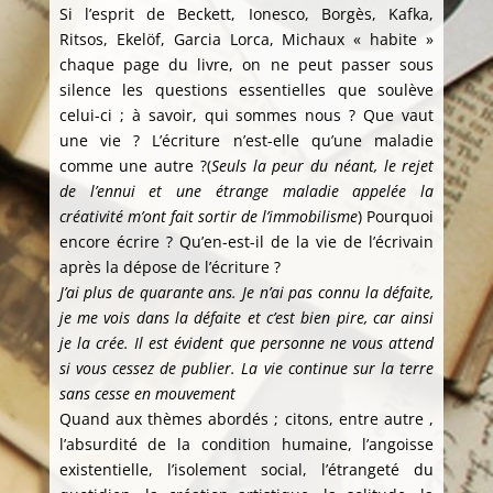
Si l’esprit de Beckett, Ionesco, Borgès, Kafka,
Ritsos, Ekelöf, Garcia Lorca, Michaux « habite »
chaque page du livre, on ne peut passer sous
silence les questions essentielles que soulève
celui-ci ; à savoir, qui sommes nous ? Que vaut
une vie ? L’écriture n’est-elle qu’une maladie
comme une autre ?(
Seuls la peur du néant, le rejet
de l’ennui et une étrange maladie appelée la
créativité m’ont fait sortir de l’immobilisme
) Pourquoi
encore écrire ? Qu’en-est-il de la vie de l’écrivain
après la dépose de l’écriture ?
J’ai plus de quarante ans. Je n’ai pas connu la défaite,
je me vois dans la défaite et c’est bien pire, car ainsi
je la crée. Il est évident que personne ne vous attend
si vous cessez de publier. La vie continue sur la terre
sans cesse en mouvement
Quand aux thèmes abordés ; citons, entre autre ,
l’absurdité de la condition humaine, l’angoisse
existentielle, l’isolement social, l’étrangeté du