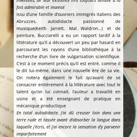
inventées, de leur existence m’a toujours semblé à la
fois admirable et insensé
Issu d’une famille d’ouvriers immigrés italiens des
Abruzzes, autodidacte passionné de
musique(Keith Jarrett, Mal Waldron…) et de
peinture, Bucciarelli a eu un rapport tardif à la
littérature qu’il a découvert un peu par hasard en
parcourant les rayons d’une bibliothèque à la
recherche d’un livre de vulgarisation scientifique.
C’est à ce moment précis qu’il est entré, comme il
le dit lui-même, dans une nouvelle ère de sa vie.
On notera également le fait qu’avant de se
consacrer entièrement à la littérature avec tout le
talent qu’on lui connait, l’auteur a travaillé en
usine et a été enseignant de pratique en
mécanique productique
En total autodidacte, j’ai dû creuser loin dans une
terre rude et tassée avant d’absorber la langue dans
laquelle j’écris, et j’ai encore la sensation d’y parvenir
imparfaitement